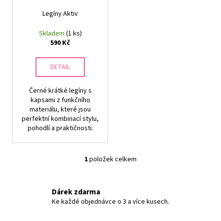
r
ů
a
o
Legíny Aktiv
j
d
Skladem
(1 ks)
í
u
590 Kč
t
k
?
t
DETAIL
ů
Černé krátké legíny s
kapsami z funkčního
materiálu, které jsou
HLEDAT
perfektní kombinací stylu,
pohodlí a praktičnosti.
D
1
položek celkem
O
o
v
p
l
o
Dárek zdarma
á
r
Ke každé objednávce o 3 a více kusech.
d
u
a