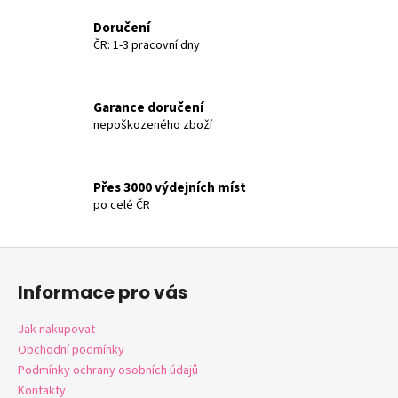
č
c
u
Doručení
í
j
ČR: 1-3 pracovní dny
p
e
r
m
v
e
Garance doručení
k
nepoškozeného zboží
y
v
ý
Přes 3000 výdejních míst
p
po celé ČR
i
s
u
Z
á
Informace pro vás
p
a
Jak nakupovat
t
Obchodní podmínky
í
Podmínky ochrany osobních údajů
Kontakty