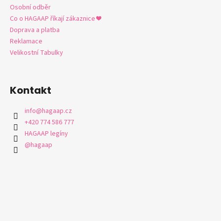
Osobní odběr
Co o HAGAAP říkají zákaznice ❤️
Doprava a platba
Reklamace
Velikostní Tabulky
Kontakt
info
@
hagaap.cz
+420 774 586 777
HAGAAP legíny
@hagaap