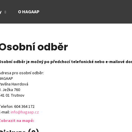
y
O HAGAAP
Co potřebujete najít?
Osobní odběr
HLEDAT
Osobní odběr je možný po předchozí telefonické nebo e-mailové do
Adresa pro osobní odběr:
HAGAAP
Doporučujeme
Pavlína Havrdová
J. Ježka 760
541 01 Trutnov
Telefon: 604 364 172
E-mail:
info@hagaap.cz
Zobrazit na mapě: