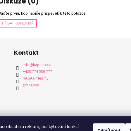
Diskuze (0)
Buďte první, kdo napíše příspěvek k této položce.
PŘIDAT KOMENTÁŘ
Kontakt
info
@
hagaap.cz
+420 774 586 777
HAGAAP legíny
@hagaap
aci obsahu a reklam, poskytování funkcí
Odmítnout