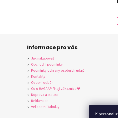
l
Z
á
Informace pro vás
p
a
Jak nakupovat
t
Obchodní podmínky
í
Podmínky ochrany osobních údajů
Kontakty
Osobní odběr
Co o HAGAAP říkají zákaznice ❤️
Doprava a platba
Reklamace
Velikostní Tabulky
K personaliz