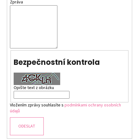
Zpráva
a
j
í
t
?
Bezpečnostní kontrola
HLEDAT
Opište text z obrázku
D
o
Vložením zprávy souhlasíte s
podmínkami ochrany osobních
údajů
p
o
r
ODESLAT
u