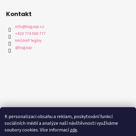
Kontakt
info
@
hagaap.cz
+420 774 586 777
HAGAAP legíny
@hagaap
K personalizaci obsahu a reklam, poskytování funkcí
sociálních médií a analýze naší návštěvnosti využíváme
soubory cookies. Více informací
zde
.