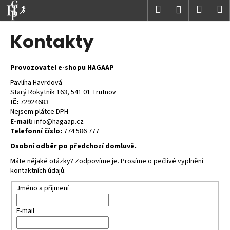
K
Přejít
Hledat
Nákup
M
Přihlášení
na
o
obsah
Zpět
Zpět
košík
š
Kontakty
í
C
k
o
Provozovatel e-shopu HAGAAP
p
Pavlína Havrdová
Starý Rokytník 163, 541 01 Trutnov
o
IČ:
72924683
t
Nejsem plátce DPH
ř
E-mail:
info@hagaap.cz
Telefonní číslo:
774 586 777
e
Osobní odběr po předchozí domluvě.
b
u
Máte nějaké otázky? Zodpovíme je. Prosíme o pečlivé vyplnění
kontaktních údajů.
j
e
Jméno a příjmení
t
E-mail
e
n