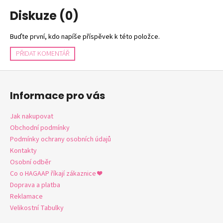
č
u
Diskuze (0)
j
e
Buďte první, kdo napíše příspěvek k této položce.
m
PŘIDAT KOMENTÁŘ
e
Z
á
Informace pro vás
p
a
Jak nakupovat
t
Obchodní podmínky
í
Podmínky ochrany osobních údajů
Kontakty
Osobní odběr
Co o HAGAAP říkají zákaznice ❤️
Doprava a platba
Reklamace
Velikostní Tabulky