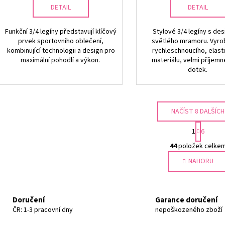
DETAIL
DETAIL
Funkční 3/4 legíny představují klíčový
Stylové 3/4 legíny s de
prvek sportovního oblečení,
světlého mramoru. Vyro
kombinující technologii a design pro
rychleschnoucího, elast
maximální pohodlí a výkon.
materiálu, velmi příjem
dotek.
NAČÍST 8 DALŠÍCH
S
1
6
t
O
r
44
položek celke
v
á
NAHORU
l
n
k
á
o
d
v
a
Doručení
Garance doručení
á
c
ČR: 1-3 pracovní dny
nepoškozeného zboží
n
í
í