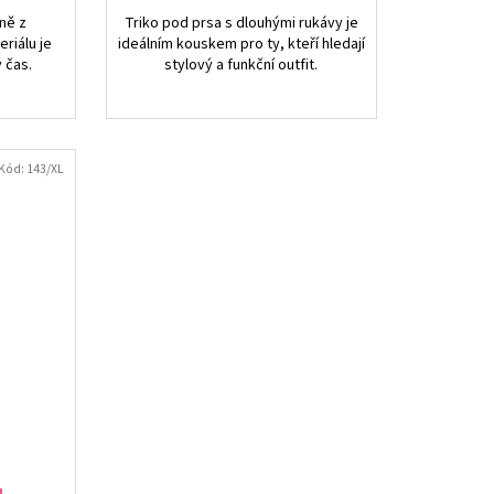
ně z
Triko pod prsa s dlouhými rukávy je
riálu je
ideálním kouskem pro ty, kteří hledají
ý čas.
stylový a funkční outfit.
Kód:
143/XL