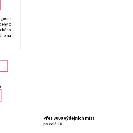
signem
beny z
ického
ného na
m
Přes 3000 výdejních míst
po celé ČR