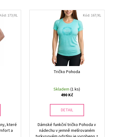
Kód:
173/XL
Kód:
167/XL
Tričko Pohoda
Skladem
(1 ks)
490 Kč
DETAIL
lny, které
Dámské funkční tričko Pohoda v
mfort a
nádechu v jemně melírovaném
tyrkysovém odstínu je vyrobeno z