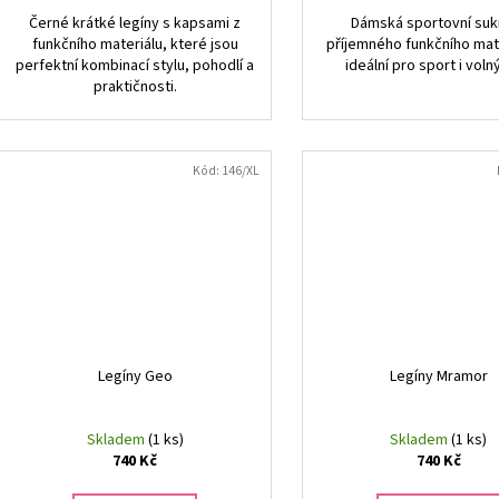
Černé krátké legíny s kapsami z
Dámská sportovní suk
funkčního materiálu, které jsou
příjemného funkčního mate
perfektní kombinací stylu, pohodlí a
ideální pro sport i voln
praktičnosti.
Kód:
146/XL
Legíny Geo
Legíny Mramor
Skladem
(1 ks)
Skladem
(1 ks)
740 Kč
740 Kč