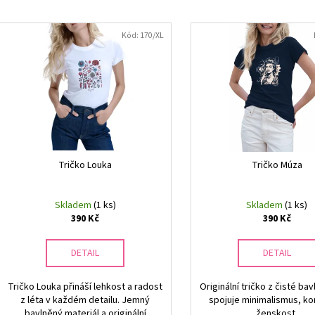
e
V
n
ý
Kód:
170/XL
í
p
p
i
r
s
o
p
d
r
u
o
k
d
Tričko Louka
Tričko Múza
t
u
ů
k
Skladem
(1 ks)
Skladem
(1 ks)
t
390 Kč
390 Kč
ů
DETAIL
DETAIL
Tričko Louka přináší lehkost a radost
Originální tričko z čisté bav
z léta v každém detailu. Jemný
spojuje minimalismus, ko
bavlněný materiál a originální
ženskost.