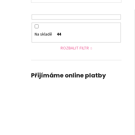
l
Na skladě
44
ROZBALIT FILTR
Přijímáme online platby