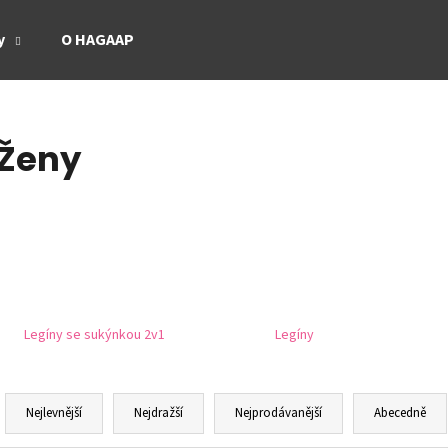
y
O HAGAAP
Co potřebujete najít?
Ženy
HLEDAT
Doporučujeme
Legíny se sukýnkou 2v1
Legíny
Ř
a
Nejlevnější
Nejdražší
Nejprodávanější
Abecedně
z