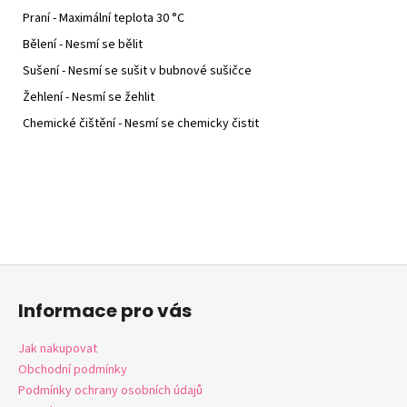
Praní - Maximální teplota 30 °C
Bělení - Nesmí se bělit
Sušení - Nesmí se sušit v bubnové sušičce
Žehlení - Nesmí se žehlit
Chemické čištění - Nesmí se chemicky čistit
Z
á
Informace pro vás
p
a
Jak nakupovat
t
Obchodní podmínky
í
Podmínky ochrany osobních údajů