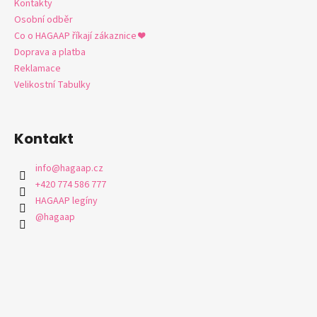
Kontakty
Osobní odběr
Co o HAGAAP říkají zákaznice ❤️
Doprava a platba
Reklamace
Velikostní Tabulky
Kontakt
info
@
hagaap.cz
+420 774 586 777
HAGAAP legíny
@hagaap