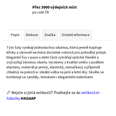
Přes 3000 výdejních míst
po celé ČR
Popis
Diskuze
Značka
Ostatní informace
Tyto šaty vynikají jednoduchou siluetou, která jemně kopíruje
křivky a zároveň nechává dostatek volnosti pro pohodlný pohyb.
Elegantní švy v pase a dolní části vytvářejí optické členění a
zvýrazňují ženskou siluetu. Vyrobeny z kvalitní směsi s podílem
elastanu, materiál je jemný, elastický, nemačkavý a příjemně
chladivý na pokožce. Ideální volba na jarní a letní dny. Skvěle se
kombinují se sandály, teniskami i elegantními balerínami.
📏 Nejste si jistá velikostí? Podívejte se do
velikostni-
tabulky
HAGAAP