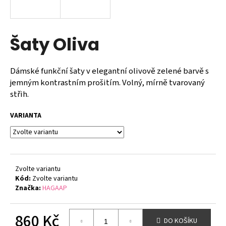
a
j
í
Šaty Oliva
t
?
Dámské funkční šaty v elegantní olivově zelené barvě s
jemným kontrastním prošitím. Volný, mírně tvarovaný
střih.
VARIANTA
HLEDAT
D
Zvolte variantu
o
Kód:
Zvolte variantu
p
Značka:
HAGAAP
o
r
u
860 Kč
DO KOŠÍKU