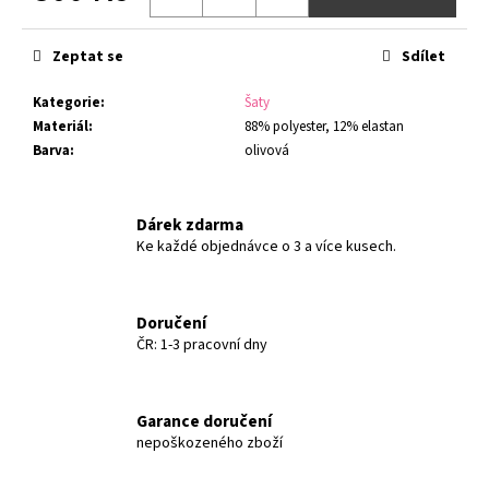
č
Měrná
u
cena:
j
Zeptat se
Sdílet
e
m
Kategorie
:
Šaty
e
Materiál
:
88% polyester, 12% elastan
Barva
:
olivová
Dárek zdarma
Ke každé objednávce o 3 a více kusech.
Doručení
ČR: 1-3 pracovní dny
Garance doručení
nepoškozeného zboží