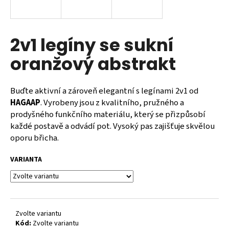
a
j
í
2v1 legíny se sukní
t
oranžový abstrakt
?
Buďte aktivní a zároveň elegantní s legínami 2v1 od
HAGAAP
. Vyrobeny jsou z kvalitního, pružného a
prodyšného funkčního materiálu, který se přizpůsobí
HLEDAT
každé postavě a odvádí pot. Vysoký pas zajišťuje skvělou
oporu břicha.
VARIANTA
D
o
p
o
r
Zvolte variantu
u
Kód:
Zvolte variantu