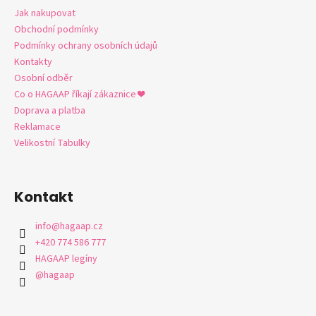
a
Jak nakupovat
t
Obchodní podmínky
í
Podmínky ochrany osobních údajů
Kontakty
Osobní odběr
Co o HAGAAP říkají zákaznice ❤️
Doprava a platba
Reklamace
Velikostní Tabulky
Kontakt
info
@
hagaap.cz
+420 774 586 777
HAGAAP legíny
@hagaap