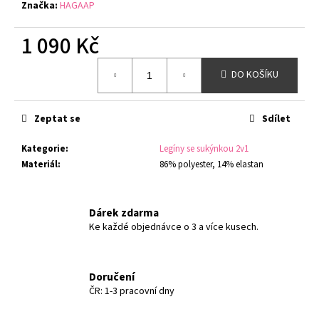
č
Značka:
HAGAAP
u
j
1 090 Kč
e
m
Měrná
DO KOŠÍKU
cena:
e
Zeptat se
Sdílet
Kategorie
:
Legíny se sukýnkou 2v1
Materiál
:
86% polyester, 14% elastan
Dárek zdarma
Ke každé objednávce o 3 a více kusech.
Doručení
ČR: 1-3 pracovní dny