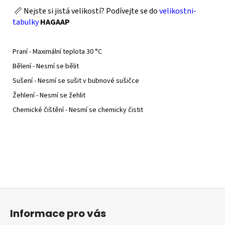
📏 Nejste si jistá velikostí? Podívejte se do
velikostni-
tabulky
HAGAAP
Praní - Maximální teplota 30 °C
Bělení - Nesmí se bělit
Sušení - Nesmí se sušit v bubnové sušičce
Žehlení - Nesmí se žehlit
Chemické čištění - Nesmí se chemicky čistit
Z
á
Informace pro vás
p